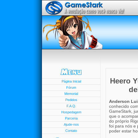
Heero Y
Página Inicial
de
Fórum
Memorial
Pedidos
Anderson Lui
conhecido co
F.A.Q.
GameStark, j
Hospedagem
que o acompan
Parceria
do próprio Rig
Ajude-nos
foi para nós e
poder estar h
Contato