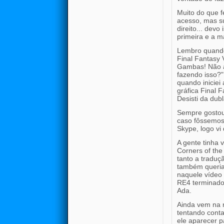
Muito do que 
acesso, mas su
direito... devo
primeira e a ma
Lembro quando 
Final Fantasy V
Gambas! Não a
fazendo isso?"
quando inicie
gráfica Final
Desisti da dub
Sempre gostou 
caso fôssemos
Skype, logo vi
A gente tinha 
Corners of the
tanto a traduç
também queria 
naquele vídeo 
RE4 terminado 
Ada.
Ainda vem na 
tentando conta
ele aparecer p