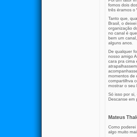
Foi um fator i
fomos dois do
três éramos o 
Tanto que, qu
Brasil, o deix
organização do
no canal é que
bem um canal,
alguns anos.
De qualquer fo
nosso amigo A
cara pra cima 
atrapalhassem
acompanhassem
momentos de dú
compartilhva 
mostrar o seu l
Só isso por si
Descanse em p
Mateus Thal
Como poderei 
algo muito mais