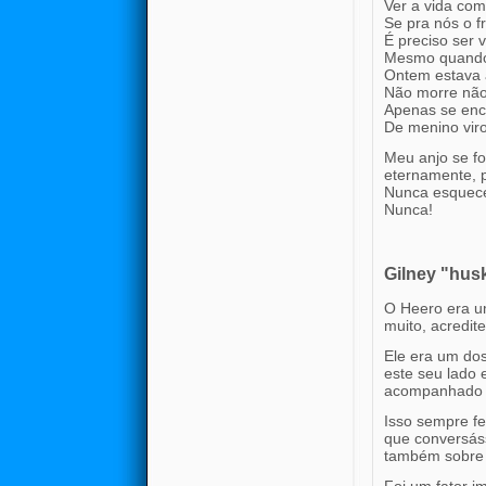
Ver a vida com
Se pra nós o f
É preciso ser 
Mesmo quando 
Ontem estava a
Não morre não
Apenas se enc
De menino viro
Meu anjo se f
eternamente, 
Nunca esquece
Nunca!
Gilney "husk
O Heero era um
muito, acredit
Ele era um dos
este seu lado 
acompanhado e
Isso sempre f
que conversás
também sobre 