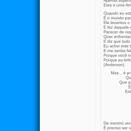
Apenas espera
Esta é uma Am
Quando eu est
E o mundo pare
Ele levantou o
E fez daquele 
Parecer de rep
Quer enfrentar
E diz que tudo
Eu achei este 
E me sentia fe
Porque você n
Porque eu tin
(Anderson).
Mas... é p
Qu
Que p
É
En
De menino viro
É preciso ser 