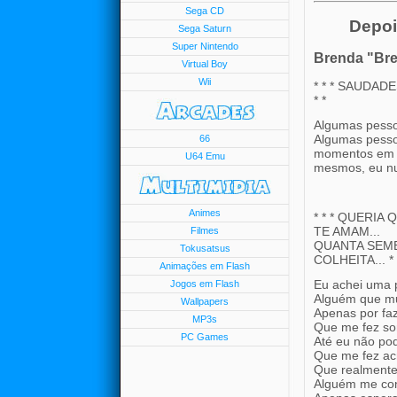
Sega CD
Depoi
Sega Saturn
Super Nintendo
Brenda "Br
Virtual Boy
Wii
* * * SAUDAD
* *
Algumas pesso
Algumas pesso
66
momentos em n
U64 Emu
mesmos, eu nu
Animes
* * * QUERI
TE AMAM...
Filmes
QUANTA SEME
Tokusatsus
COLHEITA... * 
Animações em Flash
Eu achei uma 
Jogos em Flash
Alguém que mu
Wallpapers
Apenas por faz
MP3s
Que me fez sor
PC Games
Até eu não po
Que me fez acr
Que realmente
Alguém me con