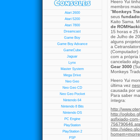
Heero Yui tinh
membros mais 
"
Monkeys Tr
Atari 2600
seus
fundado
Atari 5200
Kaito Sama. M
Atari 7800
de ROMHacki
15 horas e 25
Dreamcast
de Julho de 2
Game Boy
alguns projet
Game Boy Advance
a Cetranslator
GameCube
(Computador) 
com a própria 
Jaguar
cancelado alg
Lynx
Gear 3000
(Su
Master System
Monkeys Trad
Mega Drive
Heero Yui mor
Neo Geo
última vez
nes
Neo Geo CD
causada por u
Neo Geo Pocket
Para saber mai
íntegra:
Nintendo 64
Nintendo 8 Bits
http://www.ote
Nintendo DS
http://oglobo
asfixiado-com-
PC Engine
756790646.as
PlayStation
http://video.g
PlayStation 2
homem+morre+
PSP