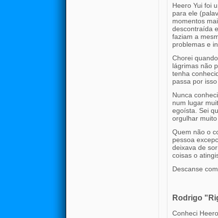
Heero Yui foi
para ele (pala
momentos mais 
descontraída 
faziam a mesm
problemas e inc
Chorei quando s
lágrimas não 
tenha conhecid
passa por iss
Nunca conheci 
num lugar muit
egoísta. Sei q
orgulhar muito
Quem não o co
pessoa excepci
deixava de sor
coisas o atin
Descanse com 
Rodrigo "Ri
Conheci Heero