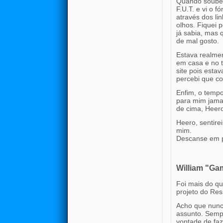
Quando soube d
F.U.T. e vi o f
através dos l
olhos. Fiquei 
já sabia, mas 
de mal gosto.
Estava realmen
em casa e no t
site pois esta
percebi que co
Enfim, o tempo
para mim jama
de cima, Heero
Heero, sentirei
mim.
Descanse em p
William "Ga
Foi mais do q
projeto do Resi
Acho que nunca
assunto. Semp
vontade de faz