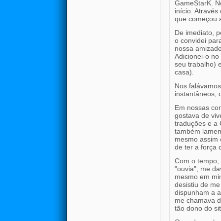
GameStarK. Ne
início. Atravé
que começou a
De imediato, p
o convidei pa
nossa amizade
Adicionei-o n
seu trabalho)
casa).
Nos falávamos
instantâneos, 
Em nossas con
gostava de viv
traduções e a
também lament
mesmo assim el
de ter a força 
Com o tempo, 
"ouvia", me da
mesmo em minh
desistiu de m
dispunham a a
me chamava de
tão dono do si