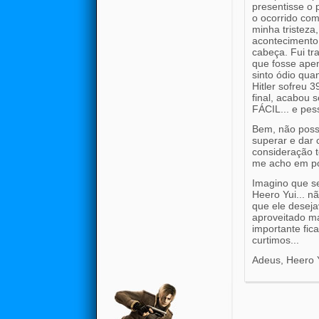
presentisse o 
o ocorrido co
minha tristeza
acontecimento,
cabeça. Fui tr
que fosse ape
sinto ódio quan
Hitler sofreu 
final, acabou
FÁCIL... e pes
Bem, não posso
superar e dar 
consideração 
me acho em po
Imagino que se
Heero Yui... n
que ele deseja
aproveitado ma
importante fi
curtimos...
Adeus, Heero Y