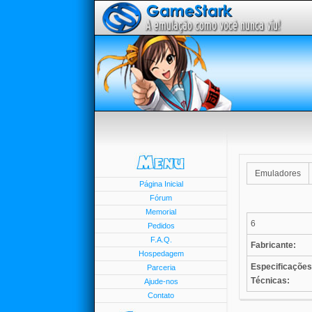
Emuladores
Página Inicial
Fórum
Memorial
6
Pedidos
F.A.Q.
Fabricante:
Hospedagem
Especificações
Parceria
Técnicas:
Ajude-nos
Contato