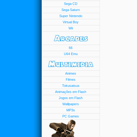
Sega CD
Sega Saturn
Super Nintendo
Virtual Boy
Wii
66
U64 Emu
Animes
Filmes
Tokusatsus
Animações em Flash
Jogos em Flash
Wallpapers
MP3s
PC Games