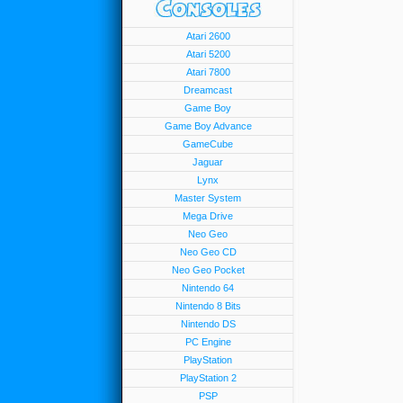
Atari 2600
Atari 5200
Atari 7800
Dreamcast
Game Boy
Game Boy Advance
GameCube
Jaguar
Lynx
Master System
Mega Drive
Neo Geo
Neo Geo CD
Neo Geo Pocket
Nintendo 64
Nintendo 8 Bits
Nintendo DS
PC Engine
PlayStation
PlayStation 2
PSP